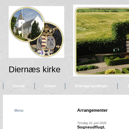
Diernæs kirke
Forside
Kirken
Kirkelige handlinger
Arrangementer
Menu
Tirsdag 16. juni 2026
Sogneudflugt.