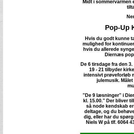
Midt i sommervarmen er 
til
Nem
Pop-Up K
Hvis du godt kunne tæ
mulighed for kontinuerl
hvis du allerede synger
Diernæs pop-
De 6 tirsdage fra den 3.
19 - 21 tilbyder kir
intensivt prøveforløb
julemusik. Målet 
mu
”De 9 læsninger” i Di
kl. 15.00.” Der bliver 
så node kendskab er 
deltage, og du behøver
dig, eller har du spørg
Niels W på tlf. 6064 