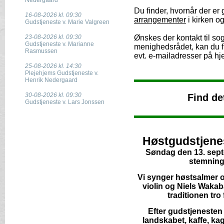
Nedergaard
Du finder, hvornår der er
16-08-2026 kl. 09:30
arrangementer
i kirken o
Gudstjeneste v. Marie Valgreen
23-08-2026 kl. 09:30
Ønskes der kontakt til so
Gudstjeneste v. Marianne
menighedsrådet, kan du f
Rasmussen
evt. e-mailadresser på h
25-08-2026 kl. 14:30
Plejehjems Gudstjeneste v.
Henrik Nedergaard
30-08-2026 kl. 09:30
Find de
Gudstjeneste v. Lars Jonssen
Høstgudstjenes
Søndag den 13. septe
stemning
Vi synger høstsalmer
violin og Niels Waka
traditionen tro
Efter gudstjenesten 
landskabet, kaffe, ka