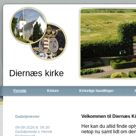
Diernæs kirke
Forside
Kirken
Kirkelige handlinger
Velkommen til Diernæs K
Gudstjenester
Her kan du altid finde opl
09-08-2026 kl. 09:30
netop nu samt lidt om den
Gudstjeneste v. Henrik